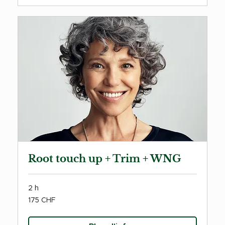
Root touch up + Trim + WNG
2 h
175
175 CHF
francs
suisses