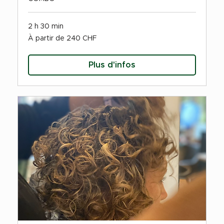
2 h 30 min
À
À partir de 240 CHF
partir
de
240
francs
suisses
Plus d'infos