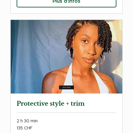
Plus d'infos
Start Now
Protective style + trim
2 h 30 min
135
135 CHF
francs
suisses