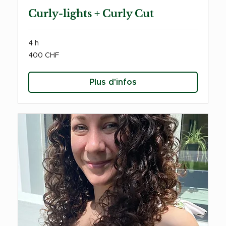
Curly-lights + Curly Cut
4 h
400
400 CHF
francs
suisses
Plus d'infos