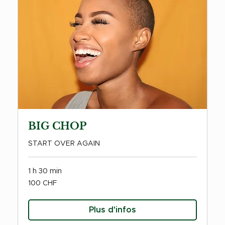
BIG CHOP
START OVER AGAIN
1 h 30 min
100
100 CHF
francs
suisses
Plus d'infos