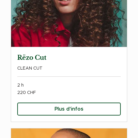
Rëzo Cut
CLEAN CUT
2 h
220
220 CHF
francs
suisses
Plus d'infos