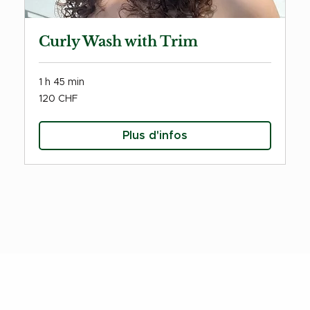
Curly Wash with Trim
1 h 45 min
120
120 CHF
francs
suisses
Plus d'infos