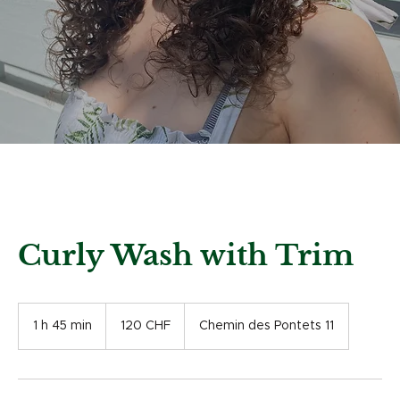
Curly Wash with Trim
120
francs
1 h 45 min
1
120 CHF
Chemin des Pontets 11
suisses
4
5
m
i