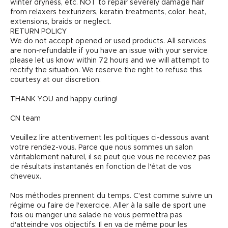
winter dryness, etc. NOT to repair severely damage hair
from relaxers texturizers, keratin treatments, color, heat,
extensions, braids or neglect.
RETURN POLICY
We do not accept opened or used products. All services
are non-refundable if you have an issue with your service
please let us know within 72 hours and we will attempt to
rectify the situation. We reserve the right to refuse this
courtesy at our discretion.
THANK YOU and happy curling!
CN team
Veuillez lire attentivement les politiques ci-dessous avant
votre rendez-vous. Parce que nous sommes un salon
véritablement naturel, il se peut que vous ne receviez pas
de résultats instantanés en fonction de l'état de vos
cheveux.
Nos méthodes prennent du temps. C'est comme suivre un
régime ou faire de l'exercice. Aller à la salle de sport une
fois ou manger une salade ne vous permettra pas
d'atteindre vos objectifs. Il en va de même pour les