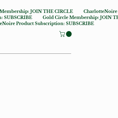
e Membership:
JOIN THE CIRCLE
CharlotteNoire
n:
SUBSCRIBE
Gold Circle Membership:
JOIN T
oire Product Subscription:
SUBSCRIBE