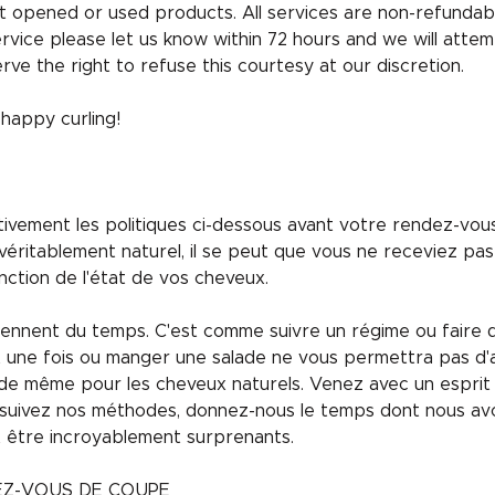
 opened or used products. All services are non-refundabl
ervice please let us know within 72 hours and we will attem
rve the right to refuse this courtesy at our discretion.
appy curling!
entivement les politiques ci-dessous avant votre rendez-vo
éritablement naturel, il se peut que vous ne receviez pas
nction de l'état de vos cheveux.
nent du temps. C'est comme suivre un régime ou faire de 
rt une fois ou manger une salade ne vous permettra pas d'
va de même pour les cheveux naturels. Venez avec un esprit
 suivez nos méthodes, donnez-nous le temps dont nous avo
t être incroyablement surprenants.
EZ-VOUS DE COUPE