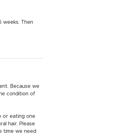
 6 weeks. Then
nt. Because we
he condition of
e or eating one
al hair. Please
he time we need