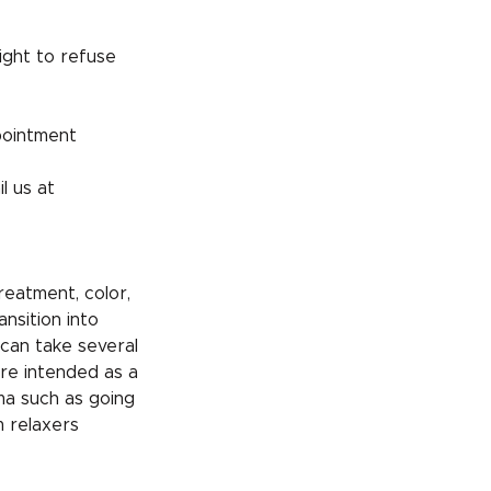
ight to refuse
pointment
l us at
reatment, color,
ansition into
 can take several
re intended as a
uma such as going
m relaxers