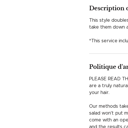
Description 
This style double
take them down an
*This service inc
Politique d'
PLEASE READ TH
are a truly natur
your hair.
Our methods take 
salad won't put m
come with an open
and the results c