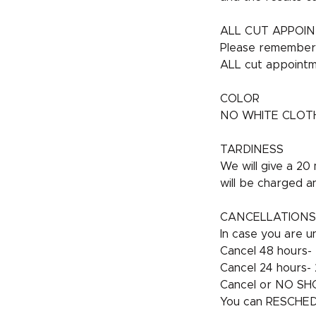
ALL CUT APPOI
Please remember t
ALL cut appointm
COLOR
NO WHITE CLOTHES 
TARDINESS
We will give a 20
will be charged a
CANCELLATIONS
In case you are un
Cancel 48 hours- 
Cancel 24 hours- 2
Cancel or NO SHO
You can RESCHEDU