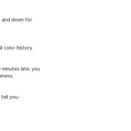
t, and down for
 color history.
 minutes late, you
eness.
tell you-