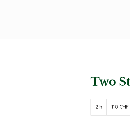
Two St
110
francs
2 h
2
110 CHF
suisses
h