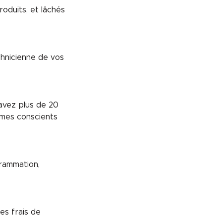
oduits, et lâchés
chnicienne de vos
avez plus de 20
mes conscients
grammation,
es frais de