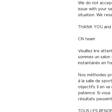
We do not accept
issue with your s
situation. We rese
THANK YOU and h
CN team
Veuillez lire att
sommes un salon v
instantanés en fo
Nos méthodes pren
à la salle de spo
objectifs. Il en 
patience. Si vous
résultats peuven
TOUS LES REND