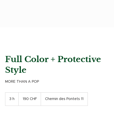
Full Color + Protective
Style
MORE THAN A POP
190
francs
3 h
3
190 CHF
Chemin des Pontets 11
suisses
h