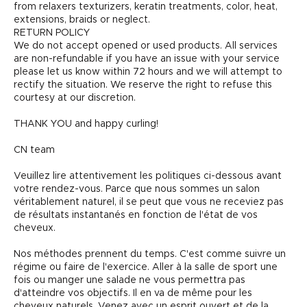
from relaxers texturizers, keratin treatments, color, heat,
extensions, braids or neglect.
RETURN POLICY
We do not accept opened or used products. All services
are non-refundable if you have an issue with your service
please let us know within 72 hours and we will attempt to
rectify the situation. We reserve the right to refuse this
courtesy at our discretion.
THANK YOU and happy curling!
CN team
Veuillez lire attentivement les politiques ci-dessous avant
votre rendez-vous. Parce que nous sommes un salon
véritablement naturel, il se peut que vous ne receviez pas
de résultats instantanés en fonction de l'état de vos
cheveux.
Nos méthodes prennent du temps. C'est comme suivre un
régime ou faire de l'exercice. Aller à la salle de sport une
fois ou manger une salade ne vous permettra pas
d'atteindre vos objectifs. Il en va de même pour les
cheveux naturels. Venez avec un esprit ouvert et de la