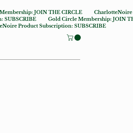
e Membership:
JOIN THE CIRCLE
CharlotteNoire
n:
SUBSCRIBE
Gold Circle Membership:
JOIN T
oire Product Subscription:
SUBSCRIBE