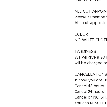
and the results c
ALL CUT APPOI
Please remember t
ALL cut appointm
COLOR
NO WHITE CLOTHES 
TARDINESS
We will give a 20
will be charged a
CANCELLATIONS
In case you are un
Cancel 48 hours- 
Cancel 24 hours- 2
Cancel or NO SHO
You can RESCHEDU