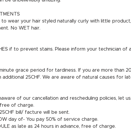
an be unbelievably amazing.
NTMENTS
o wear your hair styled naturally curly with little produc
ent. No WET hair.
if to prevent stains. Please inform your technician of all
 minute grace period for tardiness. If you are more than 20
n additional 25CHF. We are aware of natural causes for lat
aware of our cancellation and rescheduling policies, let us 
free of charge.
5CHF bill/ facture will be sent.
W day of- You pay 50% of service charge.
LE as late as 24 hours in advance, free of charge.