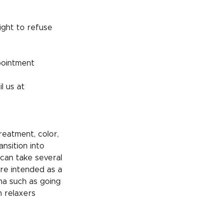
ight to refuse
pointment
l us at
reatment, color,
ansition into
 can take several
re intended as a
uma such as going
m relaxers