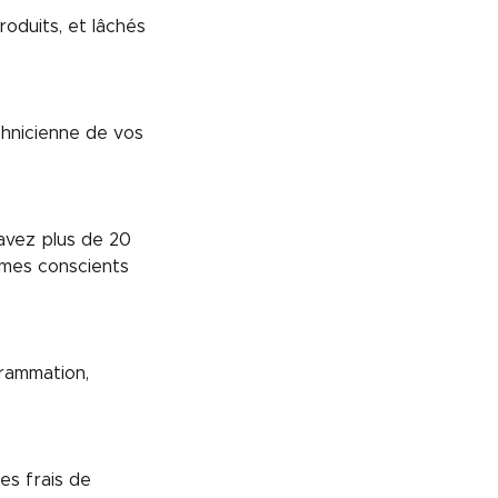
oduits, et lâchés
chnicienne de vos
avez plus de 20
mes conscients
grammation,
es frais de