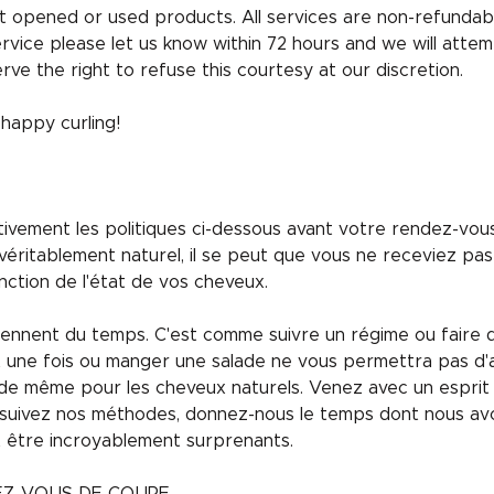
 opened or used products. All services are non-refundabl
ervice please let us know within 72 hours and we will attem
rve the right to refuse this courtesy at our discretion.
appy curling!
entivement les politiques ci-dessous avant votre rendez-vo
éritablement naturel, il se peut que vous ne receviez pas
nction de l'état de vos cheveux.
nent du temps. C'est comme suivre un régime ou faire de 
rt une fois ou manger une salade ne vous permettra pas d'
va de même pour les cheveux naturels. Venez avec un esprit
 suivez nos méthodes, donnez-nous le temps dont nous avo
t être incroyablement surprenants.