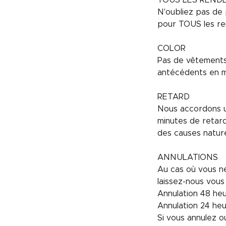
TOUS LES REND
N'oubliez pas de 
pour TOUS les re
COLOR
Pas de vêtements 
antécédents en m
RETARD
Nous accordons un
minutes de retar
des causes nature
ANNULATIONS
Au cas où vous ne
laissez-nous vous
Annulation 48 heur
Annulation 24 he
Si vous annulez 