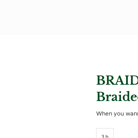
BRAID
Braide
When you wann
3 h
3