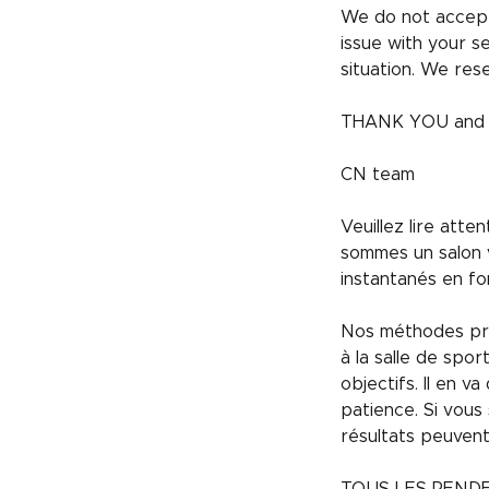
We do not accept
issue with your s
situation. We rese
THANK YOU and h
CN team
Veuillez lire att
sommes un salon v
instantanés en fo
Nos méthodes pren
à la salle de spo
objectifs. Il en 
patience. Si vous
résultats peuven