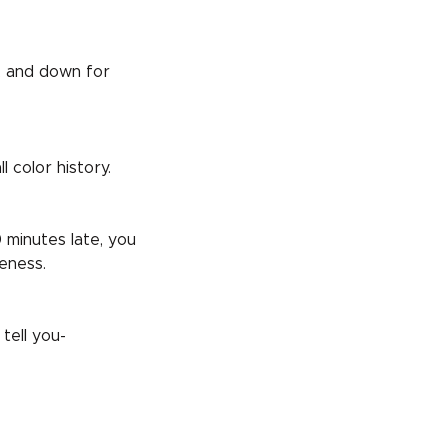
t, and down for
 color history.
 minutes late, you
eness.
tell you-