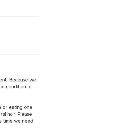
nt. Because we
he condition of
e or eating one
al hair. Please
he time we need