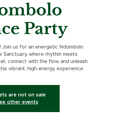
ombolo
ce Party
! Join us for an energetic Ndombolo
e Sanctuary, where rhythm meets
t, connect with the flow, and unleash
this vibrant, high-energy experience.
ets are not on sale
ee other events