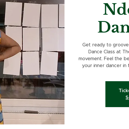
Nd
Dan
Get ready to groove
Dance Class at Th
movement. Feel the bea
your inner dancer in 
Tick
S