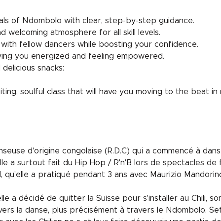
ls of Ndombolo with clear, step-by-step guidance.
nd welcoming atmosphere for all skill levels.
with fellow dancers while boosting your confidence.
ving you energized and feeling empowered.
delicious snacks: 
iting, soulful class that will have you moving to the beat in 
seuse d'origine congolaise (R.D.C) qui a commencé à dans
le a surtout fait du Hip Hop / R'n'B lors de spectacles de 
ll, qu'elle a pratiqué pendant 3 ans avec Maurizio Mandorin
e a décidé de quitter la Suisse pour s'installer au Chili, s
vers la danse, plus précisément à travers le Ndombolo. Set