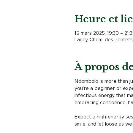
Heure et li
15 mars 2025, 19:30 – 21:
Lancy, Chem. des Pontets 
À propos d
Ndombolo is more than ju
you're a beginner or exp
infectious energy that mak
embracing confidence, ha
Expect a high-energy sess
smile, and let loose as we