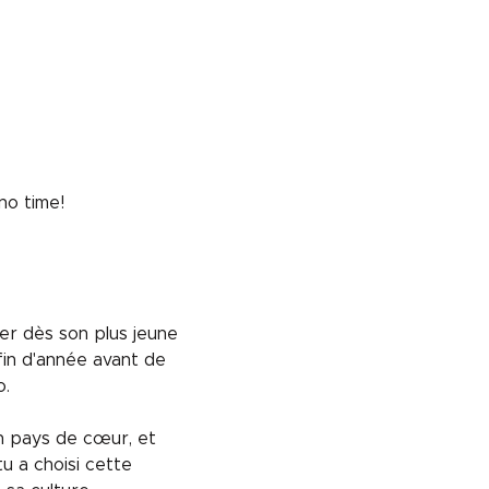
no time!
er dès son plus jeune 
fin d'année avant de 
o.
on pays de cœur, et 
u a choisi cette 