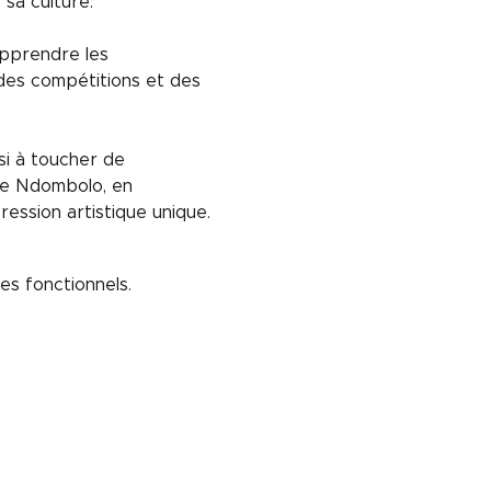
 sa culture.
apprendre les 
des compétitions et des 
si à toucher de 
le Ndombolo, en 
ession artistique unique.
s fonctionnels.